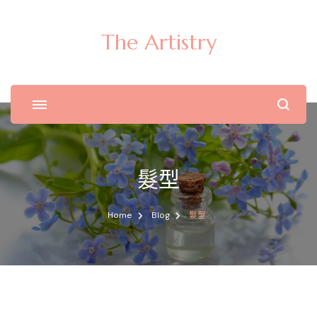
The Artistry
髮型
Home
Blog
髮型