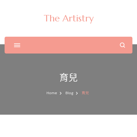
The Artistry
育兒
Home
Blog
育兒