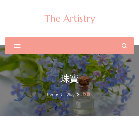
The Artistry
珠寶
Home
Blog
珠寶