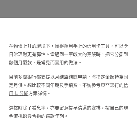
在物價上升的環境下，懂得運用手上的信用卡工具，可以令
日常理財更有彈性。當遇到一筆較大的簽賬時，把它分攤到
數個月還款，是常見而實用的做法。
目前多間銀行都支援以月結單結餘申請，將指定金額轉為固
定月供。想比較不同年期及手續費，不妨參考東亞銀行的
信
用卡 分期
方案詳情。
選擇時除了看息率，亦要留意提早清還的安排，按自己的現
金流挑選最合適的還款年期。