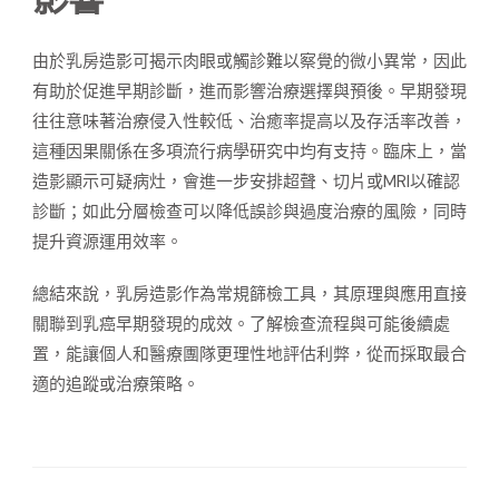
由於乳房造影可揭示肉眼或觸診難以察覺的微小異常，因此
有助於促進早期診斷，進而影響治療選擇與預後。早期發現
往往意味著治療侵入性較低、治癒率提高以及存活率改善，
這種因果關係在多項流行病學研究中均有支持。臨床上，當
造影顯示可疑病灶，會進一步安排超聲、切片或MRI以確認
診斷；如此分層檢查可以降低誤診與過度治療的風險，同時
提升資源運用效率。
總結來說，乳房造影作為常規篩檢工具，其原理與應用直接
關聯到乳癌早期發現的成效。了解檢查流程與可能後續處
置，能讓個人和醫療團隊更理性地評估利弊，從而採取最合
適的追蹤或治療策略。