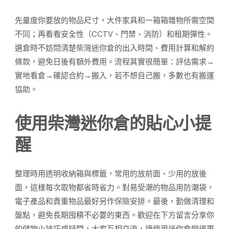
先量度你要放的物品尺寸，大件家具和一箱箱雜物所需空間
不同；再看看安全性（CCTV、門禁、消防）和租期彈性。
選倉時不妨問清楚柴灣迷你倉的出入時間、費用計算和解約
條款，避免日後有額外費用。流程其實很簡單：評估需求→
實地看倉→確認合約→搬入，若不想自己搬，多數也有搬運
協助。
使用柴灣迷你倉的貼心小提
醒
整理時用透明收納箱與標籤，常用的放前面、少用的放後
面，這樣每次取物都省時省力。對易受潮的物品用防潮袋，
電子產品和貴重物品最好另作保險安排。最後，勤做清理和
盤點，避免長期囤積不必要的東西。歡迎在下方留言分享你
的儲物小技巧或疑問，大家互相交流，讓使用迷你倉變得更