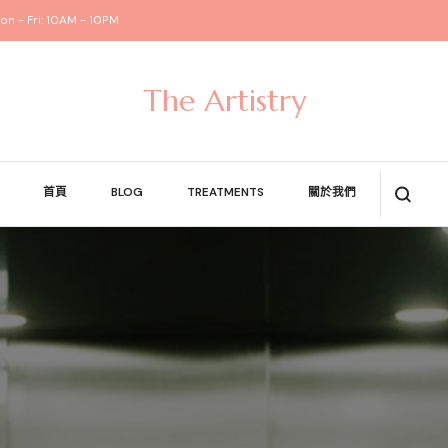
on - Fri: 10AM - 10PM
The Artistry
首頁
BLOG
TREATMENTS
關於我們