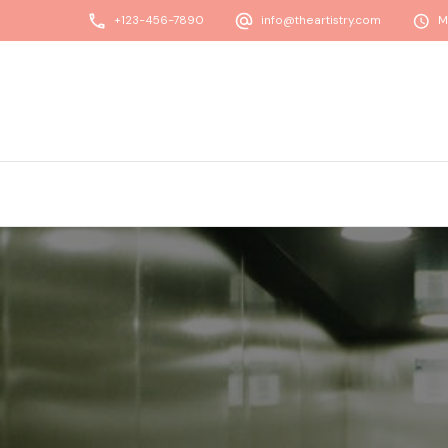
+123-456-7890
info@theartistry.com
M