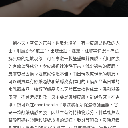
一到春天，空氣的花粉，過敏源增多，有些皮膚易過敏的人
士，肌膚紛紛“罷工”，出現泛紅、瘙癢、紅腫等情況。為緩
解皮膚的過敏現象，可在家敷一敷
舒緩
鎮靜面膜，利用面膜
的有效鎮靜成分，令皮膚迅速冷靜下來，減少過敏的反應。
皮膚容易因換季或氣候環境不佳，而出現敏感現象的朋友，
可以購買具有舒緩過敏和鎮靜皮膚作用的面膜產品與日常的
水乳霜產品，這類護膚品多為天然草本植物成本，溫和滋養
皮膚，不會造成刺激，最主要是鎮靜皮膚，舒緩敏感。在香
港，您可以在chantecaille平臺選購花妍保濕修護面膜，它
是一款舒緩鎮靜面膜，因其含有獨特植物成分，甘草酸與沒
藥醇可迅速鎮靜和舒緩皮膚的泛紅，發炎等現象，及時舒緩
敏感肌。維他命B5可深入肌底，促進皮膚修護，實現深度