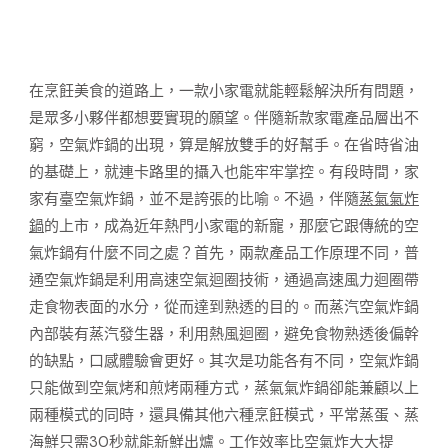
在烹飪美食的道路上，一款小家電就能輕鬆解決所有問題，
是眾多小夥伴都想要實現的願望。伴隨新款家電產品層出不
窮，空氣炸鍋的出現，算是解放雙手的好幫手。在省時省油
的基礎上，就連卡路里的攝入也能牢牢掌控。有段時間，家
家有臺空氣炸鍋，並不是誇張的比喻。不過，伴隨
蒸氣氣炸
鍋
的上市，成為近年熱門小家電的新寵，那麼它跟傳統的空
氣炸鍋有什麼不同之處？首先，兩款產品工作原理不同，普
通空氣炸鍋是利用高速空氣迴圈技術，通過高速風力迴圈帶
走食物表面的水分，從而達到熟透的目的。而蒸汽空氣炸鍋
內部裝有蒸汽發生器，利用熱風迴圈，避免食物熟透後偏幹
的缺點，口感體驗會更好。其次是功能各有不同，空氣炸鍋
只能做到空氣烤和煎烤兩種方式，蒸氣氣炸鍋卻能兼顧以上
兩種模式的同時，還具備其他六種烹飪模式，平常蒸蛋、蒸
海鮮只需30秒就能新鮮出爐。工作效率比空氣炸大大提