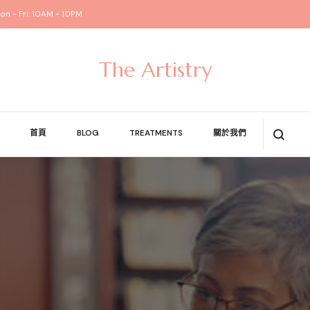
on - Fri: 10AM - 10PM
The Artistry
首頁
BLOG
TREATMENTS
關於我們