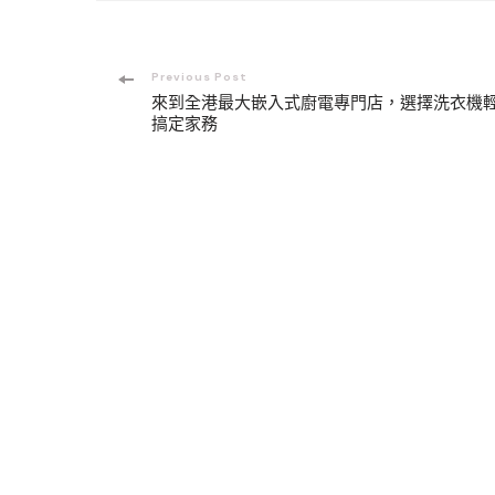
Post
Previous Post
來到全港最大嵌入式廚電專門店，選擇洗衣機
Navigation
搞定家務