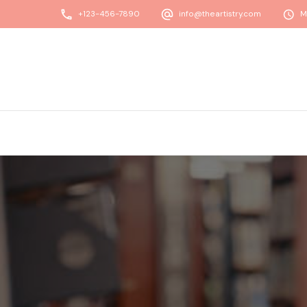
+123-456-7890
info@theartistry.com
M